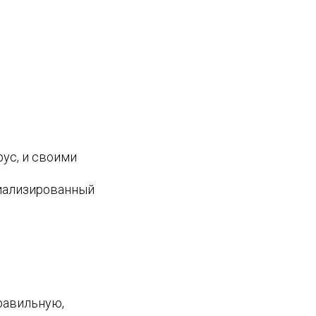
ус, и своими
циализированный
равильную,