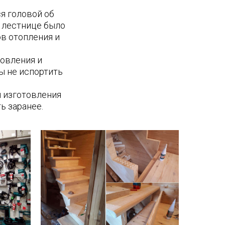
ся головой об
о лестнице было
ов отопления и
овления и
бы не испортить
я изготовления
ь заранее.