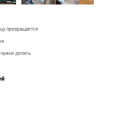
ицу превращается
и.
 нужно делать.
ей