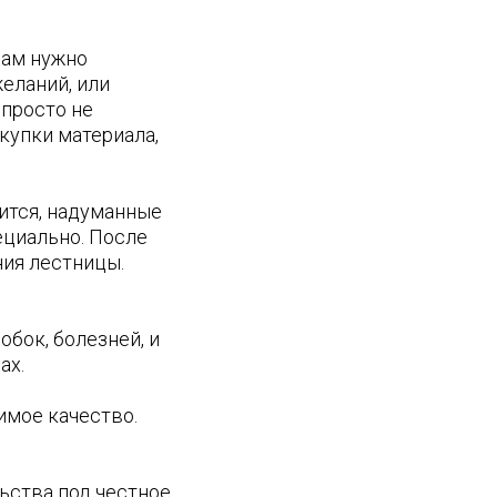
Вам нужно
желаний, или
 просто не
акупки материала,
ится, надуманные
ециально. После
ния лестницы.
обок, болезней, и
ах.
имое качество.
ьства под честное