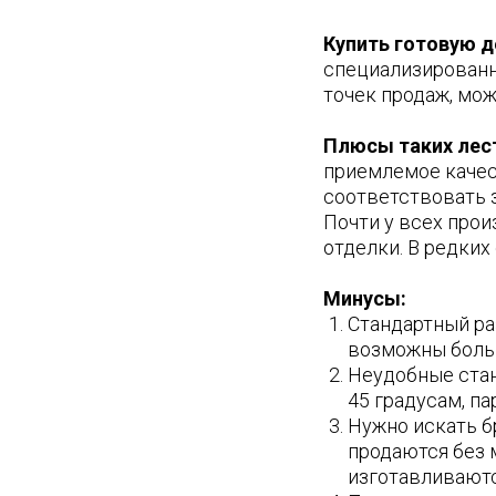
Купить готовую 
специализированны
точек продаж, мож
Плюсы таких лес
приемлемое качест
соответствовать 
Почти у всех прои
отделки. В редких
Минусы:
Стандартный ра
возможны больш
Неудобные стан
45 градусам, п
Нужно искать б
продаются без 
изготавливаютс