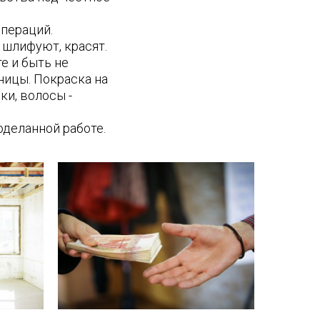
пераций.
 шлифуют, красят.
е и быть не
ницы. Покраска на
ки, волосы -
оделанной работе.