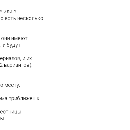
е или в
но есть несколько
у они имеют
 и будут
ериалов, и их
2 вариантов).
о месту,
ема приближен к
лестницы
цы