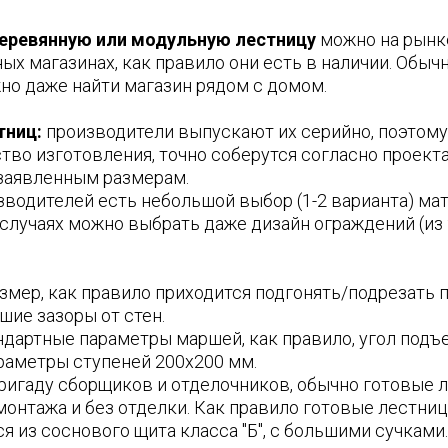
деревянную или модульную лестницу
можно на рынк
х магазинах, как правило они есть в наличии. Обыч
но даже найти магазин рядом с домом.
тниц:
производители выпускают их серийно, поэтом
во изготовления, точно соберутся согласно проекта,
заявленным размерам.
зводителей есть небольшой выбор (1-2 варианта) мат
 случаях можно выбрать даже дизайн ограждений (из 
змер, как правило приходится подгонять/подрезать п
ие зазоры от стен.
дартные параметры маршей, как правило, угол подъ
араметры ступеней 200х200 мм.
ригаду сборщиков и отделочников, обычно готовые 
монтажа и без отделки. Как правило готовые лестни
я из соснового щита класса "Б", с большими сучками.