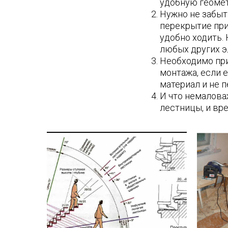
удобную геоме
Нужно не забыт
перекрытие при
удобно ходить.
любых других э
Необходимо при
монтажа, если е
материал и не 
И что немалова
лестницы, и вре